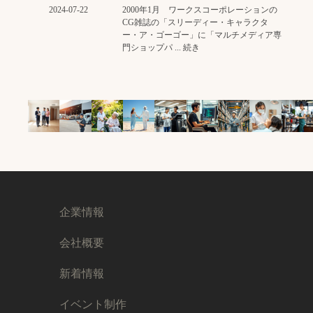
2024-07-22
2000年1月 ワークスコーポレーションの
CG雑誌の「スリーディー・キャラクタ
ー・ア・ゴーゴー」に「マルチメディア専
門ショップパ ... 続き
企業情報
会社概要
新着情報
イベント制作