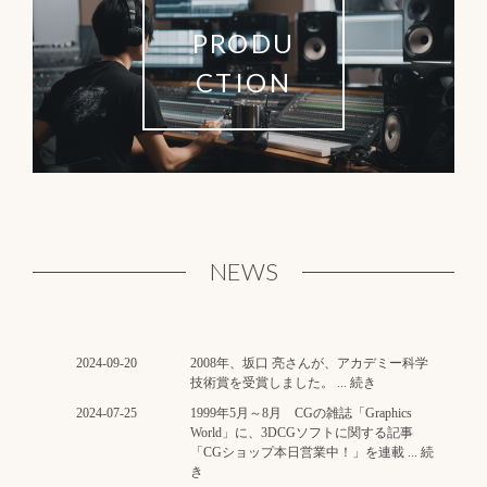
PRODU
CTION
NEWS
2024-09-20
2008年、坂口 亮さんが、アカデミー科学
技術賞を受賞しました。 ... 続き
2024-07-25
1999年5月～8月 CGの雑誌「Graphics
World」に、3DCGソフトに関する記事
「CGショップ本日営業中！」を連載 ... 続
き