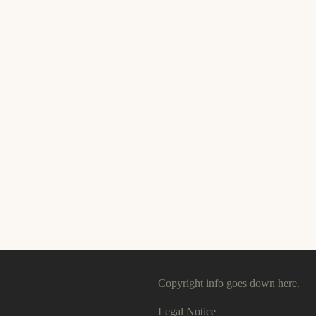
Copyright info goes down here.
Legal Notice